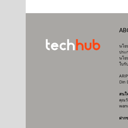
AB
นโยบ
ประก
นโยบ
ใบรั
ARIP
Din 
สนใ
คุณว
wanv
ฝากข