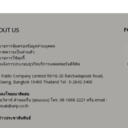
F
OUT US
ายการคุ้มครองข้อมูลส่วนบุคคล
าศความเป็นส่วนตัว
ายการใช้คุกกี้
บแจ้งการประกอบธุรกิจบริการแพลตฟอร์มดิจิทัล
 Public Company Limited 99/16-20 Ratchadapisek Road,
Daeng, Bangkok 10400 Thailand Tel : 0-2642-3400
จลงโฆษณาติดต่อ
ันวิสาข์ คำหอมรื่น (คุณแนน) โทร. 08-1668-2221 หรือ email :
isak@arip.co.th
่าวประชาสัมพันธ์