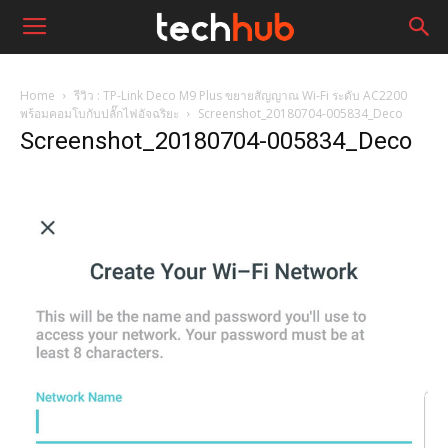
Home
รีวิว : TP-Link Deco M9 Plus ขยายสัญญาณ Wi-Fi ระดับ AC2200
พร้อมคอมโบกับปลั๊กไฟอัจฉริยะ
Screenshot_20180704-005834_Deco
Screenshot_20180704-005834_Deco