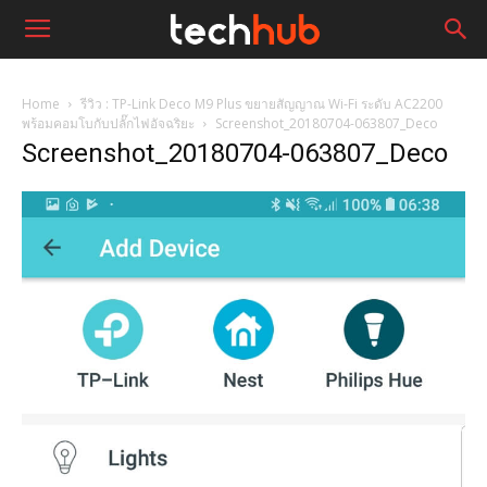
Home
รีวิว : TP-Link Deco M9 Plus ขยายสัญญาณ Wi-Fi ระดับ AC2200
พร้อมคอมโบกับปลั๊กไฟอัจฉริยะ
Screenshot_20180704-063807_Deco
Screenshot_20180704-063807_Deco