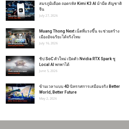
สมรภูมิเดือด ถอดรหัส Kimi K3 AI ม้ามืด สัญชาติ
จีน
July 27, 2026
Muang Thong Next เน็ตที่แรงขึ้น จะช่วยสร้าง
เมืองอัจฉริยะได้จริงไหม
July 16, 2026
ชิป SoC ตัวใหม่ เปิดตัว Nvidia RTX Spark ชู
Local AI พกพาได้
June 5, 2026
ข้ามเวลาแบบ 4D นิทรรศการเสมือนจริง Better
World, Better Future
May 2, 2026