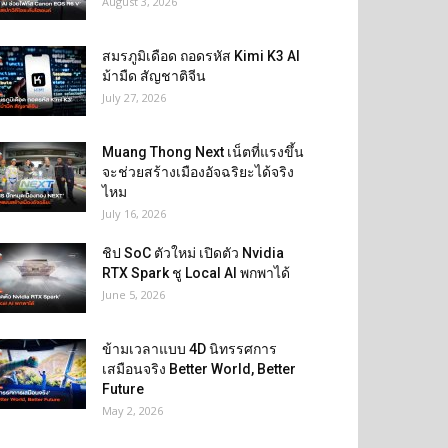
August 3, 2026
สมรภูมิเดือด ถอดรหัส Kimi K3 AI
ม้ามืด สัญชาติจีน
July 27, 2026
Muang Thong Next เน็ตที่แรงขึ้น
จะช่วยสร้างเมืองอัจฉริยะได้จริง
ไหม
July 16, 2026
ชิป SoC ตัวใหม่ เปิดตัว Nvidia
RTX Spark ชู Local AI พกพาได้
June 5, 2026
ข้ามเวลาแบบ 4D นิทรรศการ
เสมือนจริง Better World, Better
Future
May 2, 2026