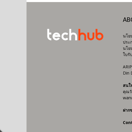
AB
นโยบ
ประก
นโยบ
ใบรั
ARIP
Din 
สนใ
คุณว
wanv
ฝากข
Con