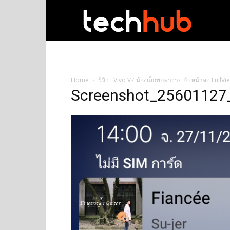
techhub
Home
รีวิว : Vivo V7 น้องเล็กพกพาง่าย กับหน้าจอ FullV
Screenshot_25601127