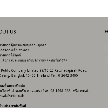
F
OUT US
ายการคุ้มครองข้อมูลส่วนบุคคล
าศความเป็นส่วนตัว
ายการใช้คุกกี้
บแจ้งการประกอบธุรกิจบริการแพลตฟอร์มดิจิทัล
 Public Company Limited 99/16-20 Ratchadapisek Road,
Daeng, Bangkok 10400 Thailand Tel : 0-2642-3400
จลงโฆษณาติดต่อ
ันวิสาข์ คำหอมรื่น (คุณแนน) โทร. 08-1668-2221 หรือ email :
isak@arip.co.th
่าวประชาสัมพันธ์