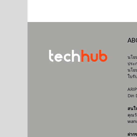
AB
นโยบ
ประก
นโยบ
ใบรั
ARIP
Din 
สนใ
คุณว
wanv
ฝากข