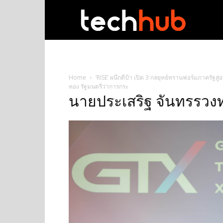
techhub
Home
‘RISE’ ผนึกดีป้า เปิด 3 กลยุทธ์ทรานฟอร์มภาครัฐสู่
ทอง รัฐมนตรีว่าการกระ
นายประเสริฐ จันทรรวงท