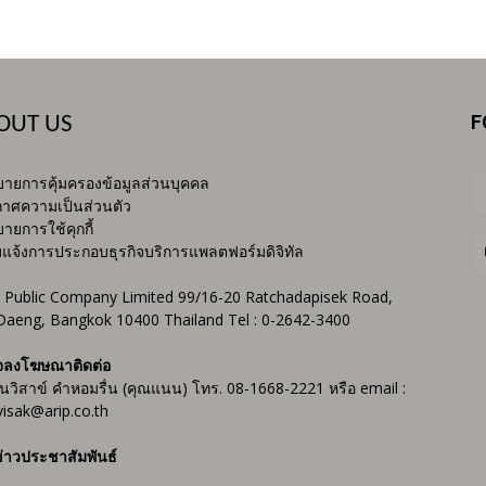
F
OUT US
ายการคุ้มครองข้อมูลส่วนบุคคล
าศความเป็นส่วนตัว
ายการใช้คุกกี้
บแจ้งการประกอบธุรกิจบริการแพลตฟอร์มดิจิทัล
 Public Company Limited 99/16-20 Ratchadapisek Road,
Daeng, Bangkok 10400 Thailand Tel : 0-2642-3400
จลงโฆษณาติดต่อ
ันวิสาข์ คำหอมรื่น (คุณแนน) โทร. 08-1668-2221 หรือ email :
isak@arip.co.th
่าวประชาสัมพันธ์