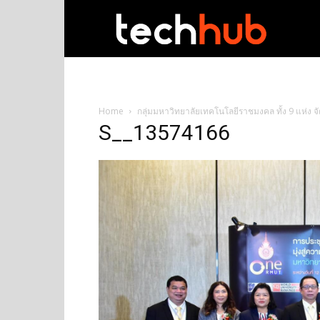
techhub
Home
กลุ่มมหาวิทยาลัยเทคโนโลยีราชมงคล ทั้ง 9 แห่ง
S__13574166