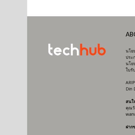
AB
นโยบ
ประก
นโยบ
ใบรั
ARIP
Din 
สนใ
คุณว
wanv
ฝากข