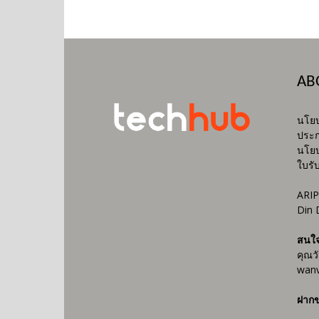
AB
นโยบ
ประก
นโยบ
ใบรั
ARIP
Din 
สนใ
คุณว
wanv
ฝากข