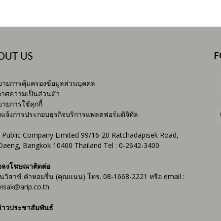
F
OUT US
ายการคุ้มครองข้อมูลส่วนบุคคล
าศความเป็นส่วนตัว
ายการใช้คุกกี้
บแจ้งการประกอบธุรกิจบริการแพลตฟอร์มดิจิทัล
 Public Company Limited 99/16-20 Ratchadapisek Road,
Daeng, Bangkok 10400 Thailand Tel : 0-2642-3400
จลงโฆษณาติดต่อ
ันวิสาข์ คำหอมรื่น (คุณแนน) โทร. 08-1668-2221 หรือ email :
isak@arip.co.th
่าวประชาสัมพันธ์