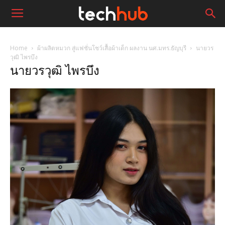
Home
ผ้าผลิตหมวก สู่แฟชั่นโชว์เสื้อผ้าเด็ก ผลงาน นศ.มทร.ธัญบุรี
นายวร
วุฒิ ไพรบึง
นายวรวุฒิ ไพรบึง