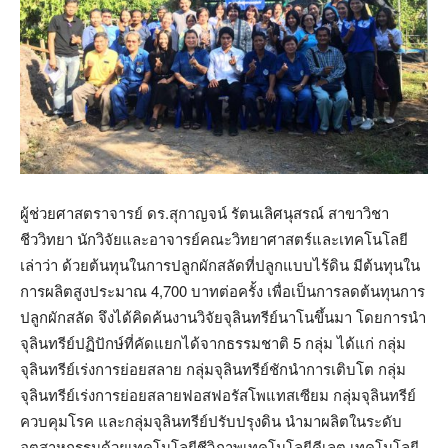
ผู้ช่วยศาสตราจารย์ ดร.สุกาญจน์ รัตนเลิศนุสรณ์ สาขาวิชา
ชีววิทยา นักวิจัยและอาจารย์คณะวิทยาศาสตร์และเทคโนโลยี
เล่าว่า ด้วยต้นทุนในการปลูกผักสลัดที่ปลูกแบบไร้ดิน มีต้นทุนใน
การผลิตสูงประมาณ 4,700 บาทต่อครั้ง เพื่อเป็นการลดต้นทุนการ
ปลูกผักสลัด จึงได้คิดค้นงานวิจัยจุลินทรีย์นาโนขึ้นมา โดยการนำ
จุลินทรีย์ปฏิปักษ์ที่คัดแยกได้จากธรรมชาติ 5 กลุ่ม ได้แก่ กลุ่ม
จุลินทรีย์เร่งการย่อยสลาย กลุ่มจุลินทรีย์ชักนำการเติบโต กลุ่ม
จุลินทรีย์เร่งการย่อยสลายฟอสฟอรัสโพแทสเซียม กลุ่มจุลินทรีย์
ควบคุมโรค และกลุ่มจุลินทรีย์ปรับปรุงดิน นำมาผลิตในระดับ
อุตสาหกรรมด้วยเทคโนโลยีชีวิภาพเทคโนโลยีคีเลต เทคโนโลยี