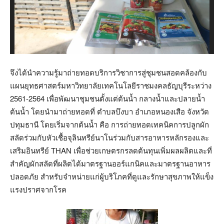
จึงได้นำความรู้มาถ่ายทอดบริการวิชาการสู่ชุมชนสอดคล้องกับ
แผนยุทธศาสตร์มหาวิทยาลัยเทคโนโลยีราชมงคลธัญบุรีระหว่าง
2561-2564 เพื่อพัฒนาชุมชนตั้งแต่ต้นน้ำ กลางน้ำและปลายน้ำ
ต้นน้ำ โดยนำมาถ่ายทอดที่ ตำบลบึงบา อำเภอหนองเสือ จังหวัด
ปทุมธานี โดยเริ่มจากต้นน้ำ คือ การถ่ายทอดเทคนิคการปลูกผัก
สลัดร่วมกับหัวเชื้อจุลินทรีย์นาโนร่วมกับสารอาหารหลักรองและ
เสริมอินทรีย์ THAN เพื่อช่วยเกษตรกรลดต้นทุนเพิ่มผลผลิตและที่
สำคัญผักสลัดที่ผลิตได้มาตรฐานออร์แกนิคและมาตรฐานอาหาร
ปลอดภัย สำหรับจำหน่ายแก่ผู้บริโภคที่ดูและรักษาสุขภาพให้แข็ง
แรงปราศจากโรค