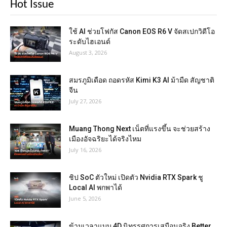
Hot Issue
ใช้ AI ช่วยโฟกัส Canon EOS R6 V จัดสเปกวิดีโอ
ระดับไฮเอนด์
August 3, 2026
สมรภูมิเดือด ถอดรหัส Kimi K3 AI ม้ามืด สัญชาติ
จีน
July 27, 2026
Muang Thong Next เน็ตที่แรงขึ้น จะช่วยสร้าง
เมืองอัจฉริยะได้จริงไหม
July 16, 2026
ชิป SoC ตัวใหม่ เปิดตัว Nvidia RTX Spark ชู
Local AI พกพาได้
June 5, 2026
ข้ามเวลาแบบ 4D นิทรรศการเสมือนจริง Better