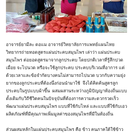
อาจารย์ยามีละ ดอแม อาจารย์วิทยาลัยการแพทย์แผนไทย
วิทยากรถ่ายทอดสูตรแผ่นประคบสมุนไพร เล่าว่า แผ่นประคบ
สมุนไพร ต่อยอดสูตรมาจากลูกประคบ โดยปกติเวลาที่รู้สึกปวด
เมื่อย จะไปนวด หรือจะใช้ลูกประคบ ประคบบริเวณที่อาการ แต่
ด้วยเวลาและข้อจำกัดบางคนไม่สามารถไปนวด บวกกับความยุ่ง
ยากของลูกประคบที่ต้องนึ่งก่อนนำมาใช้ จึงได้คิดค้นสูตรลูก
ประคบในรูปแบบผ้าขึ้น ผสมผสานระหว่างภูมิปัญญาท้องถิ่นแบบ
ดั้งเดิมกับวิถีชีวิตคนในปัจจุบันที่ต้องการความสะดวกรวดเร็ว
พัฒนาแผ่นประคบสมุนไพร แบบที่ใช้กับไหล่ และแบบที่ใช้กับเอว
ผลิตภัณฑ์ที่มีคุณภาพเพิ่มมูลค่าของสมุนไพรที่มีในท้องถิ่น
ส่วนผสมหลักในแผ่นประคบสมุนไพร คือ ข้าว คนภาคใต้ใช้ข้าว