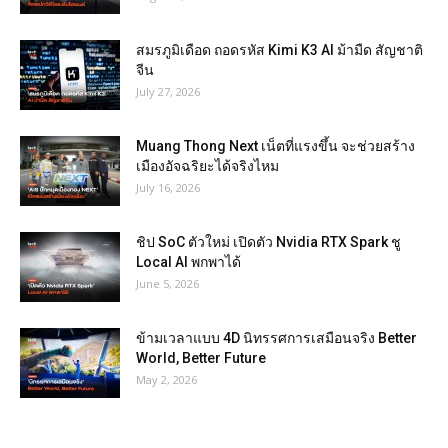
สมรภูมิเดือด ถอดรหัส Kimi K3 AI ม้ามืด สัญชาติ
จีน
July 27, 2026
Muang Thong Next เน็ตที่แรงขึ้น จะช่วยสร้าง
เมืองอัจฉริยะได้จริงไหม
July 16, 2026
ชิป SoC ตัวใหม่ เปิดตัว Nvidia RTX Spark ชู
Local AI พกพาได้
June 5, 2026
ข้ามเวลาแบบ 4D นิทรรศการเสมือนจริง Better
World, Better Future
May 2, 2026