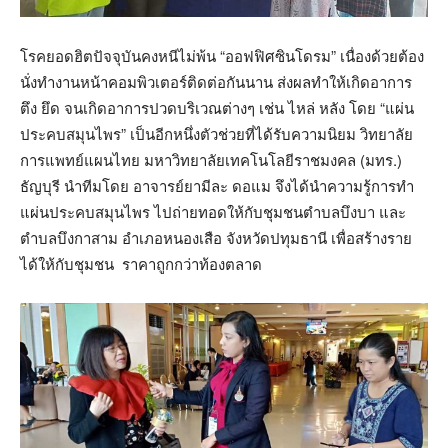
โรคยอดฮิตปัจจุบันคงหนีไม่พ้น “ออฟฟิศซินโดรม” เนื่องด้วยต้อง
นั่งทำงานหน้าคอมพิวเตอร์ติดต่อกันนาน ส่งผลทำให้เกิดอาการ
ตึง ยึด จนเกิดอาการปวดบริเวณต่างๆ เช่น ไหล่ หลัง โดย “แผ่น
ประคบสมุนไพร” เป็นอีกหนึ่งตัวช่วยที่ได้รับความนิยม วิทยาลัย
การแพทย์แผนไทย มหาวิทยาลัยเทคโนโลยีราชมงคล (มทร.)
ธัญบุรี นำทีมโดย อาจารย์ยามีละ ดอแม จึงได้นำความรู้การทำ
แผ่นประคบสมุนไพร ไปถ่ายทอดให้กับชุมชนตำบลบึงบา และ
ตำบลบึงกาสาม อำเภอหนองเสือ จังหวัดปทุมธานี เพื่อสร้างราย
ได้ให้กับชุมชน ราคาถูกกว่าท้องตลาด