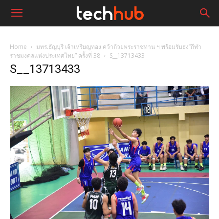
Home
มทร.ธัญบุรี เจ้าเหรียญทอง คว้าถ้วยพระราชทาน ฯ พร้อมรับธง”กีฬา
ราชมงคลแห่งประเทศไทย” ครั้งที่ 38
S__13713433
S__13713433