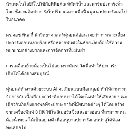
นำเทคโนโลยีนี้ไปใช้กับพิพิธภัณฑ์สัตว์น้ำและฟาร์มปะการังทั่ว
โลก ซึ่งจะผลิตปะการังในปริมาณมากเพื่อฟื้นฟูแนวปะการังต่อไป
ในอนาคต
ดร
.
จอช พินสกี้ นักวิทยาศาสตร์หุ่นยนต์อ่อน เผยว่าการเพาะเลี้ยง
ปะการังอ่อนหลายร้อยหรือหลายพันตัวในห้องแล็บต้องใช้ความ
พยายามอย่างมากและการจัดการที่แม่นยำ
การเคลื่อนย้ายต้องเป็นไปอย่างระมัดระวังเพื่อทำให้ปะการัง
เติบโตได้อย่างสมบูรณ์
หุ่นยนต์ทำงานด้วยระบบ
AI
จะเลียนแบบมือมนุษย์ ทำให้สามารถ
จัดการกับเนื้อเยื่อปะการังที่บอบบางได้โดยไม่ทำให้เสียหาย ขณะ
เดียวกันก็แข็งแรงพอที่จะยกปะการังที่มีขนาดต่างๆ ได้โดยสร้าง
จากเครื่องพิมพ์
3
มิติ ใช้โพลิเมอร์แข็งและยางอ่อน ที่สามารถทน
ต้องน้ำทะเลได้เป็นอย่างดี เพื่ออนุบาลปะการังก่อนนำสู่ใต้ท้อง
ทะเลต่อไป