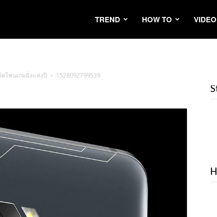
TREND
HOW TO
VIDEO
์ทโฟนเกมมิ่งแห่งปี
1528092799539
S
H