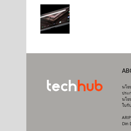
AB
นโยบ
ประก
นโยบ
ใบรั
ARIP
Din 