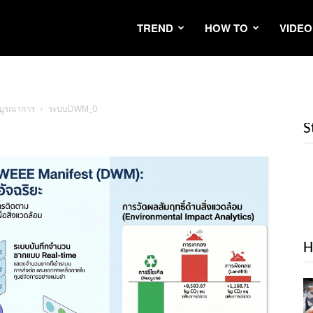
TREND
HOW TO
VIDEO
บบูรณาการ
ระบบDWM_0
S
H