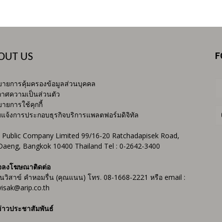
F
OUT US
ายการคุ้มครองข้อมูลส่วนบุคคล
าศความเป็นส่วนตัว
ายการใช้คุกกี้
บแจ้งการประกอบธุรกิจบริการแพลตฟอร์มดิจิทัล
 Public Company Limited 99/16-20 Ratchadapisek Road,
Daeng, Bangkok 10400 Thailand Tel : 0-2642-3400
จลงโฆษณาติดต่อ
ันวิสาข์ คำหอมรื่น (คุณแนน) โทร. 08-1668-2221 หรือ email :
isak@arip.co.th
่าวประชาสัมพันธ์