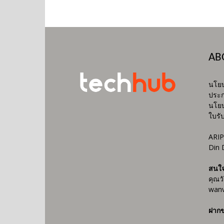
AB
นโยบ
ประก
นโยบ
ใบรั
ARIP
Din 
สนใ
คุณว
wanv
ฝากข