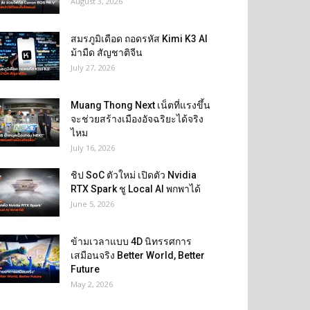
August 3, 2026
สมรภูมิเดือด ถอดรหัส Kimi K3 AI
ม้ามืด สัญชาติจีน
July 27, 2026
Muang Thong Next เน็ตที่แรงขึ้น
จะช่วยสร้างเมืองอัจฉริยะได้จริง
ไหม
July 16, 2026
ชิป SoC ตัวใหม่ เปิดตัว Nvidia
RTX Spark ชู Local AI พกพาได้
June 5, 2026
ข้ามเวลาแบบ 4D นิทรรศการ
เสมือนจริง Better World, Better
Future
May 2, 2026