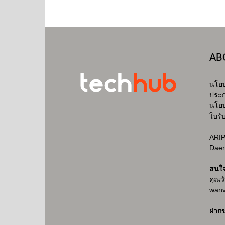
AB
นโยบ
ประก
นโยบ
ใบรั
ARIP
Daen
สนใ
คุณว
wanv
ฝากข