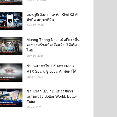
August 3, 2026
สมรภูมิเดือด ถอดรหัส Kimi K3 AI
ม้ามืด สัญชาติจีน
July 27, 2026
Muang Thong Next เน็ตที่แรงขึ้น
จะช่วยสร้างเมืองอัจฉริยะได้จริง
ไหม
July 16, 2026
ชิป SoC ตัวใหม่ เปิดตัว Nvidia
RTX Spark ชู Local AI พกพาได้
June 5, 2026
ข้ามเวลาแบบ 4D นิทรรศการ
เสมือนจริง Better World, Better
Future
May 2, 2026