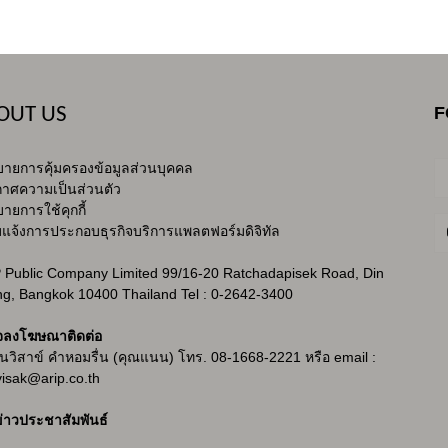
F
OUT US
ายการคุ้มครองข้อมูลส่วนบุคคล
าศความเป็นส่วนตัว
ายการใช้คุกกี้
บแจ้งการประกอบธุรกิจบริการแพลตฟอร์มดิจิทัล
 Public Company Limited 99/16-20 Ratchadapisek Road, Din
g, Bangkok 10400 Thailand Tel : 0-2642-3400
จลงโฆษณาติดต่อ
ันวิสาข์ คำหอมรื่น (คุณแนน) โทร. 08-1668-2221 หรือ email :
isak@arip.co.th
่าวประชาสัมพันธ์