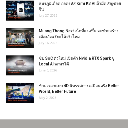
สมรภูมิเดือด ถอดรหัส Kimi K3 AI ม้ามืด สัญชาติ
จีน
July 27, 2026
Muang Thong Next เน็ตที่แรงขึ้น จะช่วยสร้าง
เมืองอัจฉริยะได้จริงไหม
July 16, 2026
ชิป SoC ตัวใหม่ เปิดตัว Nvidia RTX Spark ชู
Local AI พกพาได้
June 5, 2026
ข้ามเวลาแบบ 4D นิทรรศการเสมือนจริง Better
World, Better Future
May 2, 2026