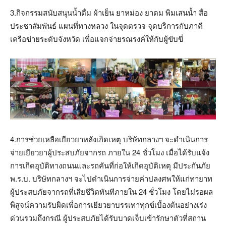
3.กิจกรรมสนับสนุนน้ำดื่ม ผ้าเย็น ยาหม่อง ยาดม พิมเสนน้ำ สื่อ
ประชาสัมพันธ์ แผนที่ทางหลวง ในจุดตรวจ จุดบริการกับภาคี
เครือข่ายระดับจังหวัด เพื่อแจกจ่ายรณรงค์ให้กับผู้ขับขี่
4.การช่วยเหลือเยียวยาหลังเกิดเหตุ บริษัทกลางฯ จะดำเนินการ
จ่ายเยียวยาผู้ประสบภัยจากรถ ภายใน 24 ชั่วโมง เมื่อได้รับแจ้ง
การเกิดอุบัติทางถนนและรถคันที่ก่อให้เกิดอุบัติเหตุ มีประกันภัย
พ.ร.บ. บริษัทกลางฯ จะไปดำเนินการจ่ายค่าปลงศพให้แก่ทายาท
ผู้ประสบภัยจากรถที่เสียชีวิตทันทีภายใน 24 ชั่วโมง โดยไม่รอผล
พิสูจน์ความรับผิดเพื่อการเยียวยาบรรเทาทุกข์เบื้องต้นอย่างเร่ง
ด่วนรวมถึงกรณี ผู้ประสบภัยได้รับบาดเจ็บเข้ารักษาตัวที่สถาน