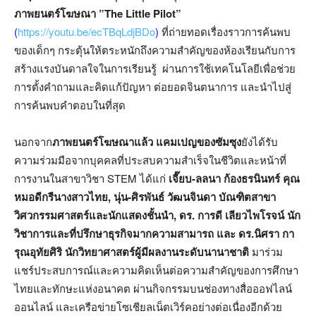
ภาพยนตร์โฆษณา
”The Little Pilot”
(
https://youtu.be/ecTBqLdjBDo
)
ที่ถ่ายทอดเรื่องราวการค้นพบ
ของเด็กๆ กระตุ้นให้ตระหนักถึงความสำคัญของห้องเรียนกับการ
สร้างแรงบันดาลใจในการเรียนรู้ ผ่านการใช้เทคโนโลยีเพื่อช่วย
การตั้งคำถามและคิดแก้ปัญหา ต่อยอดจินตนาการ และนำไปสู่
การค้นพบคำตอบในที่สุด
นอกจาก
ภาพยนตร์โฆษณาแล้ว แคมเปญของซัมซุง
ยังได้รับ
ความร่วมมือจากบุคคลที่ประสบความสำเร็จในชีวิตและหน้าที่
การงานในสาขาวิชา STEM ได้แก่
เจี๊ยบ
-ลลนา ก้องธรนินทร์ คุณ
หมอดีกรีนางสาวไทย, นุ่น-ศิรพันธ์ วัฒนจินดา บัณฑิตสาขา
วิศวกรรมศาสตร์และนักแสดงชั้นนำ, ดร. การดี เลียวไพโรจน์ นัก
วิชาการและที่ปรึกษาธุรกิจมากความสามารถ และ ดร.นิศรา กา
รุณอุทัยศิริ นักวิทยาศาสตร์ผู้มีผลงานระดับนานาชาติ
มาร่วม
แชร์ประสบการณ์และความคิดเห็นต่อความสำคัญของการศึกษา
ไทยและทักษะแห่งอนาคต ผ่านกิจกรรมบนช่องทางสื่อออฟไลน์
ออนไลน์ และเครือข่ายโซเชียลเน็ตเวิร์คอย่างต่อเนื่องอีกด้วย