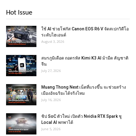
Hot Issue
ใช้ AI ช่วยโฟกัส Canon EOS R6 V จัดสเปกวิดีโอ
ระดับไฮเอนด์
August 3, 2026
สมรภูมิเดือด ถอดรหัส Kimi K3 AI ม้ามืด สัญชาติ
จีน
July 27, 2026
Muang Thong Next เน็ตที่แรงขึ้น จะช่วยสร้าง
เมืองอัจฉริยะได้จริงไหม
July 16, 2026
ชิป SoC ตัวใหม่ เปิดตัว Nvidia RTX Spark ชู
Local AI พกพาได้
June 5, 2026