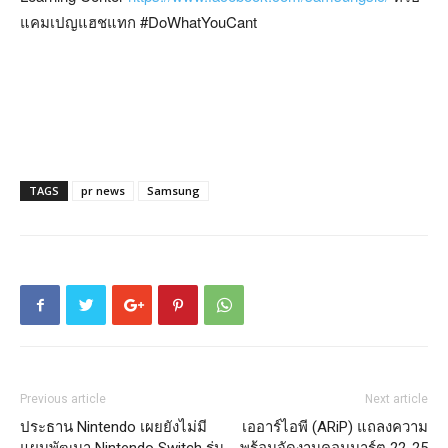
แคมเปญแฮชแทก #DoWhatYouCant
TAGS
pr news
Samsung
Previous article
Next article
ประธาน Nintendo เผยยังไม่มี
เออาร์ไอพี (ARiP) แถลงความ