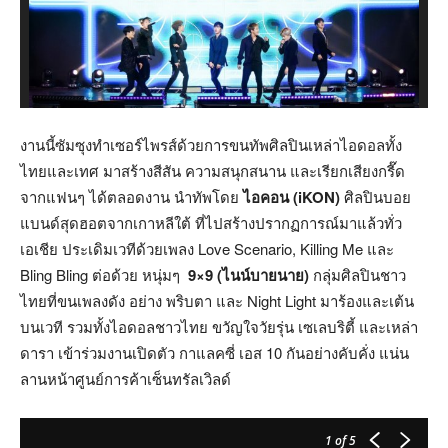
งานนี้ซัมซุงทำเซอร์ไพรส์ด้วยการขนทัพศิลปินเหล่าไอดอลทั้ง
ไทยและเทศ มาสร้างสีสัน ความสนุกสนาน และเรียกเสียงกรี๊ด
จากแฟนๆ ได้ตลอดงาน นำทัพโดย
ไอคอน
(iKON)
ศิลปินบอย
แบนด์สุดฮอตจากเกาหลีใต้ ที่ไปสร้างปรากฏการณ์มาแล้วทั่ว
เอเชีย ประเดิมเวทีด้วยเพลง Love Scenario, Killing Me และ
Bling Bling ต่อด้วย หนุ่มๆ
9×9 (ไนน์บายนาย)
กลุ่มศิลปินชาว
ไทยที่ขนเพลงดัง อย่าง พริบตา และ Night Light มาร้องและเต้น
บนเวที รวมทั้งไอดอลชาวไทย ขวัญใจวัยรุ่น เซเลบริตี้ และเหล่า
ดารา เข้าร่วมงานเปิดตัว กาแลคซี่ เอส 10 กันอย่างคับคั่ง แน่น
ลานหน้าศูนย์การค้าเซ็นทรัลเวิลด์
1
of 5