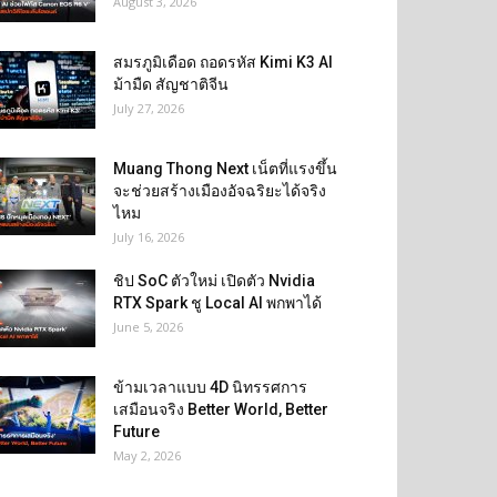
August 3, 2026
สมรภูมิเดือด ถอดรหัส Kimi K3 AI
ม้ามืด สัญชาติจีน
July 27, 2026
Muang Thong Next เน็ตที่แรงขึ้น
จะช่วยสร้างเมืองอัจฉริยะได้จริง
ไหม
July 16, 2026
ชิป SoC ตัวใหม่ เปิดตัว Nvidia
RTX Spark ชู Local AI พกพาได้
June 5, 2026
ข้ามเวลาแบบ 4D นิทรรศการ
เสมือนจริง Better World, Better
Future
May 2, 2026