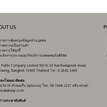
F
OUT US
ายการคุ้มครองข้อมูลส่วนบุคคล
าศความเป็นส่วนตัว
ายการใช้คุกกี้
บแจ้งการประกอบธุรกิจบริการแพลตฟอร์มดิจิทัล
 Public Company Limited 99/16-20 Ratchadapisek Road,
Daeng, Bangkok 10400 Thailand Tel : 0-2642-3400
จลงโฆษณาติดต่อ
ันวิสาข์ คำหอมรื่น (คุณแนน) โทร. 08-1668-2221 หรือ email :
isak@arip.co.th
่าวประชาสัมพันธ์