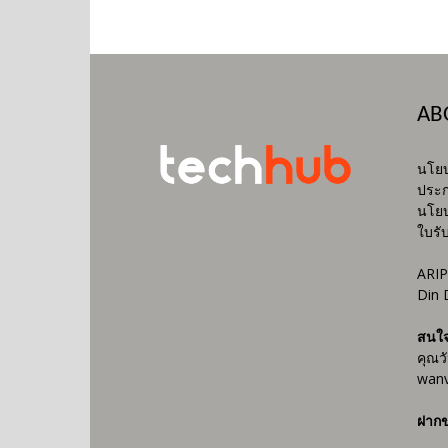
AB
นโยบ
ประก
นโยบ
ใบรั
ARIP
Din 
สนใ
คุณว
wanv
ฝากข