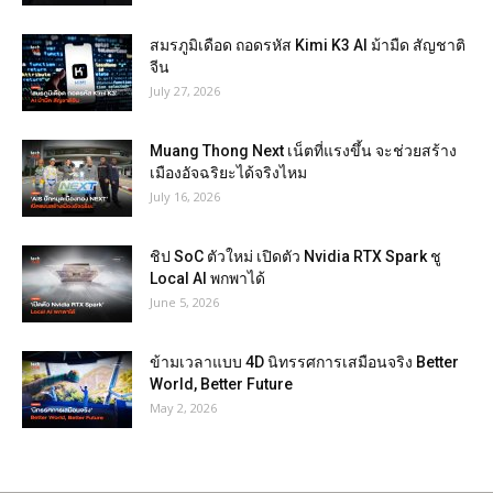
สมรภูมิเดือด ถอดรหัส Kimi K3 AI ม้ามืด สัญชาติ
จีน
July 27, 2026
Muang Thong Next เน็ตที่แรงขึ้น จะช่วยสร้าง
เมืองอัจฉริยะได้จริงไหม
July 16, 2026
ชิป SoC ตัวใหม่ เปิดตัว Nvidia RTX Spark ชู
Local AI พกพาได้
June 5, 2026
ข้ามเวลาแบบ 4D นิทรรศการเสมือนจริง Better
World, Better Future
May 2, 2026