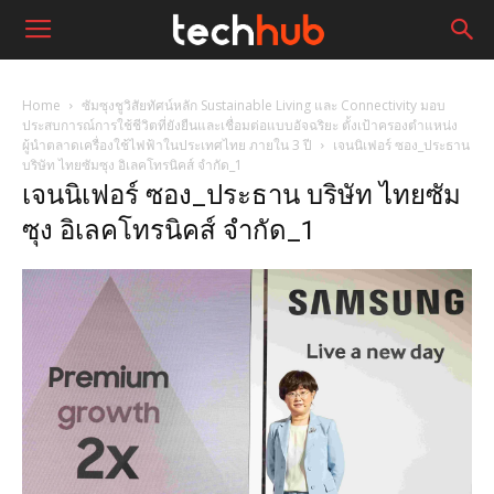
Home
ซัมซุงชูวิสัยทัศน์หลัก Sustainable Living และ Connectivity มอบ
ประสบการณ์การใช้ชีวิตที่ยังยืนและเชื่อมต่อแบบอัจฉริยะ ตั้งเป้าครองตำแหน่ง
ผู้นำตลาดเครื่องใช้ไฟฟ้าในประเทศไทย ภายใน 3 ปี
เจนนิเฟอร์ ซอง_ประธาน
บริษัท ไทยซัมซุง อิเลคโทรนิคส์ จำกัด_1
เจนนิเฟอร์ ซอง_ประธาน บริษัท ไทยซัม
ซุง อิเลคโทรนิคส์ จำกัด_1