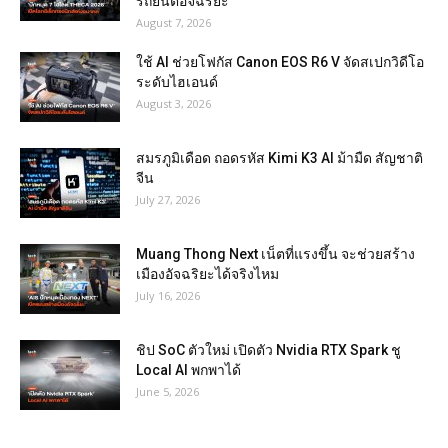
รถยนต์อัจฉริยะ
August 7, 2026
ใช้ AI ช่วยโฟกัส Canon EOS R6 V จัดสเปกวิดีโอ
ระดับไฮเอนด์
August 3, 2026
สมรภูมิเดือด ถอดรหัส Kimi K3 AI ม้ามืด สัญชาติ
จีน
July 27, 2026
Muang Thong Next เน็ตที่แรงขึ้น จะช่วยสร้าง
เมืองอัจฉริยะได้จริงไหม
July 16, 2026
ชิป SoC ตัวใหม่ เปิดตัว Nvidia RTX Spark ชู
Local AI พกพาได้
June 5, 2026