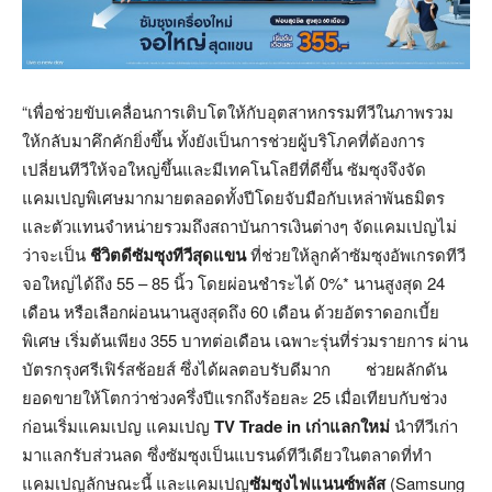
“เพื่อช่วยขับเคลื่อนการเติบโตให้กับอุตสาหกรรมทีวีในภาพรวม
ให้กลับมาคึกคักยิ่งขึ้น ทั้งยังเป็นการช่วยผู้บริโภคที่ต้องการ
เปลี่ยนทีวีให้จอใหญ่ขึ้นและมีเทคโนโลยีที่ดีขึ้น ซัมซุงจึงจัด
แคมเปญพิเศษมากมายตลอดทั้งปีโดยจับมือกับเหล่าพันธมิตร
และตัวแทนจำหน่ายรวมถึงสถาบันการเงินต่างๆ จัดแคมเปญไม่
ว่าจะเป็น
ชีวิตดีซัมซุงทีวีสุดแขน
ที่ช่วยให้ลูกค้าซัมซุงอัพเกรดทีวี
จอใหญ่ได้ถึง 55 – 85 นิ้ว โดยผ่อนชำระได้ 0%* นานสูงสุด 24
เดือน หรือเลือกผ่อนนานสูงสุดถึง 60 เดือน ด้วยอัตราดอกเบี้ย
พิเศษ เริ่มต้นเพียง 355 บาทต่อเดือน เฉพาะรุ่นที่ร่วมรายการ ผ่าน
บัตรกรุงศรีเฟิร์สช้อยส์ ซึ่งได้ผลตอบรับดีมาก ช่วยผลักดัน
ยอดขายให้โตกว่าช่วงครึ่งปีแรกถึงร้อยละ 25 เมื่อเทียบกับช่วง
ก่อนเริ่มแคมเปญ แคมเปญ
TV Trade in เก่าแลกใหม่
นำทีวีเก่า
มาแลกรับส่วนลด ซึ่งซัมซุงเป็นแบรนด์ทีวีเดียวในตลาดที่ทำ
แคมเปญลักษณะนี้ และแคมเปญ
ซัมซุงไฟแนนซ์พลัส
(Samsung