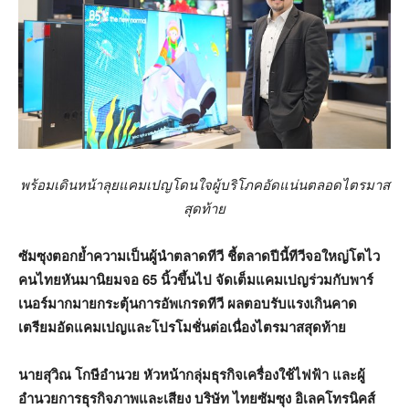
พร้อมเดินหน้าลุยแคมเปญโดนใจผู้บริโภคอัดแน่นตลอดไตรมาส
สุดท้าย
ซัมซุงตอกย้ำความเป็นผู้นำตลาดทีวี ชี้ตลาดปีนี้ทีวีจอใหญ่โตไว
คนไทยหันมานิยมจอ 65 นิ้วขึ้นไป จัดเต็มแคมเปญร่วมกับพาร์
เนอร์มากมายกระตุ้นการอัพเกรดทีวี ผลตอบรับแรงเกินคาด
เตรียมอัดแคมเปญและโปรโมชั่นต่อเนื่องไตรมาสสุดท้าย
นายสุวิณ โกษีอำนวย หัวหน้ากลุ่มธุรกิจเครื่องใช้ไฟฟ้า และผู้
อำนวยการธุรกิจภาพและเสียง บริษัท ไทยซัมซุง อิเลคโทรนิคส์