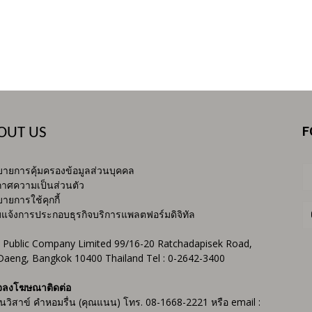
F
OUT US
ายการคุ้มครองข้อมูลส่วนบุคคล
าศความเป็นส่วนตัว
ายการใช้คุกกี้
บแจ้งการประกอบธุรกิจบริการแพลตฟอร์มดิจิทัล
 Public Company Limited 99/16-20 Ratchadapisek Road,
Daeng, Bangkok 10400 Thailand Tel : 0-2642-3400
จลงโฆษณาติดต่อ
ันวิสาข์ คำหอมรื่น (คุณแนน) โทร. 08-1668-2221 หรือ email :