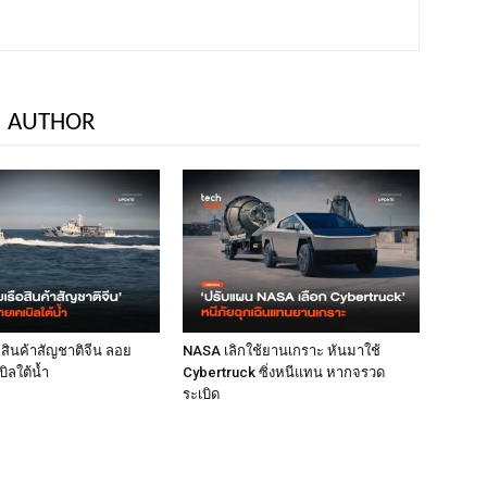
 AUTHOR
ือสินค้าสัญชาติจีน ลอย
NASA เลิกใช้ยานเกราะ หันมาใช้
ิลใต้น้ำ
Cybertruck ซิ่งหนีแทน หากจรวด
ระเบิด