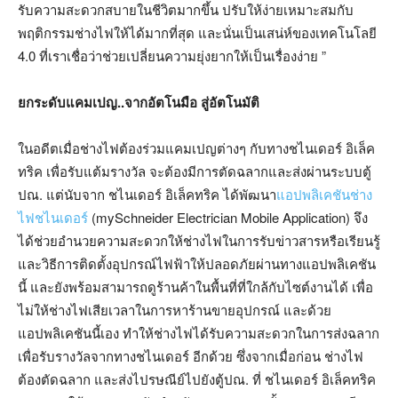
รับความสะดวกสบายในชีวิตมากขึ้น ปรับให้ง่ายเหมาะสมกับ
พฤติกรรมช่างไฟให้ได้มากที่สุด และนั่นเป็นเสน่ห์ของเทคโนโลยี
4.0 ที่เราเชื่อว่าช่วยเปลี่ยนความยุ่งยากให้เป็นเรื่องง่าย ”
ยกระดับแคมเปญ..จากอัตโนมือ สู่อัตโนมัติ
ในอดีตเมื่อช่างไฟต้องร่วมแคมเปญต่างๆ กับทางชไนเดอร์ อิเล็ค
ทริค เพื่อรับแต้มรางวัล จะต้องมีการตัดฉลากและส่งผ่านระบบตู้
ปณ. แต่นับจาก ชไนเดอร์ อิเล็คทริค ได้พัฒนา
แอปพลิเคชันช่าง
ไฟชไนเดอร์
(mySchneider Electrician Mobile Application) จึง
ได้ช่วยอำนวยความสะดวกให้ช่างไฟในการรับข่าวสารหรือเรียนรู้
และวิธีการติดตั้งอุปกรณ์ไฟฟ้าให้ปลอดภัยผ่านทางแอปพลิเคชัน
นี้ และยังพร้อมสามารถดูร้านค้าในพื้นที่ที่ใกล้กับไซต์งานได้ เพื่อ
ไม่ให้ช่างไฟเสียเวลาในการหาร้านขายอุปกรณ์ และด้วย
แอปพลิเคชันนี้เอง ทำให้ช่างไฟได้รับความสะดวกในการส่งฉลาก
เพื่อรับรางวัลจากทางชไนเดอร์ อีกด้วย ซึ่งจากเมื่อก่อน ช่างไฟ
ต้องตัดฉลาก และส่งไปรษณีย์ไปยังตู้ปณ. ที่ ชไนเดอร์ อิเล็คทริค