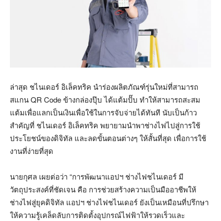
ล่าสุด ชไนเดอร์ อิเล็คทริค นำร่องผลิตภัณฑ์รุ่นใหม่ที่สามารถ
สแกน QR Code ข้างกล่องปุ๊บ ได้แต้มปั๊บ ทำให้สามารถสะสม
แต้มเพื่อแลกเป็นเงินเพื่อใช้ในการจับจ่ายได้ทันที นับเป็นก้าว
สำคัญที่ ชไนเดอร์ อิเล็คทริค พยายามนำพาช่างไฟไปสู่การใช้
ประโยชน์ของดิจิทัล และลดขั้นตอนต่างๆ ให้สั้นที่สุด เพื่อการใช้
งานที่ง่ายที่สุด
นายกุศล เผยต่อว่า “การพัฒนาแอปฯ ช่างไฟชไนเดอร์ มี
วัตถุประสงค์ที่ชัดเจน คือ การช่วยสร้างความเป็นมืออาชีพให้
ช่างไฟสู่ยุคดิจิทัล แอปฯ ช่างไฟชไนเดอร์ ยังเป็นเหมือนที่ปรึกษา
ให้ความรู้เคล็ดลับการติดตั้งอุปกรณ์ไฟฟ้าให้รวดเร็วและ