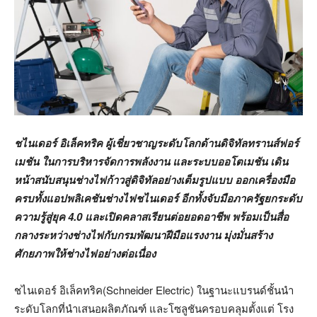
ชไนเดอร์ อิเล็คทริค ผู้เชี่ยวชาญระดับโลกด้านดิจิทัลทรานส์ฟอร์
เมชัน ในการบริหารจัดการพลังงาน และระบบออโตเมชัน เดิน
หน้าสนับสนุนช่างไฟก้าวสู่ดิจิทัลอย่างเต็มรูปแบบ ออกเครื่องมือ
ครบทั้งแอปพลิเคชันช่างไฟชไนเดอร์ อีกทั้งจับมือภาครัฐยกระดับ
ความรู้สู่ยุค
4.0 และเปิดคลาสเรียนต่อยอดอาชีพ พร้อมเป็นสื่อ
กลางระหว่างช่างไฟกับกรมพัฒนาฝีมือแรงงาน มุ่งมั่นสร้าง
ศักยภาพให้ช่างไฟอย่างต่อเนื่อง
ชไนเดอร์ อิเล็คทริค(Schneider Electric) ในฐานะแบรนด์ชั้นนำ
ระดับโลกที่นำเสนอผลิตภัณฑ์ และโซลูชันครอบคลุมตั้งแต่ โรง