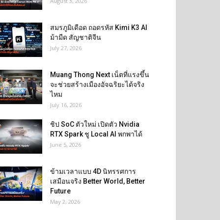
August 3, 2026
สมรภูมิเดือด ถอดรหัส Kimi K3 AI
ม้ามืด สัญชาติจีน
July 27, 2026
Muang Thong Next เน็ตที่แรงขึ้น
จะช่วยสร้างเมืองอัจฉริยะได้จริง
ไหม
July 16, 2026
ชิป SoC ตัวใหม่ เปิดตัว Nvidia
RTX Spark ชู Local AI พกพาได้
June 5, 2026
ข้ามเวลาแบบ 4D นิทรรศการ
เสมือนจริง Better World, Better
Future
May 2, 2026