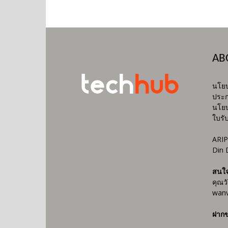
AB
นโยบ
ประก
นโยบ
ใบรั
ARIP
Din 
สนใ
คุณว
wanv
ฝากข