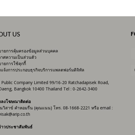
F
OUT US
ายการคุ้มครองข้อมูลส่วนบุคคล
าศความเป็นส่วนตัว
ายการใช้คุกกี้
บแจ้งการประกอบธุรกิจบริการแพลตฟอร์มดิจิทัล
 Public Company Limited 99/16-20 Ratchadapisek Road,
Daeng, Bangkok 10400 Thailand Tel : 0-2642-3400
จลงโฆษณาติดต่อ
ันวิสาข์ คำหอมรื่น (คุณแนน) โทร. 08-1668-2221 หรือ email :
isak@arip.co.th
่าวประชาสัมพันธ์