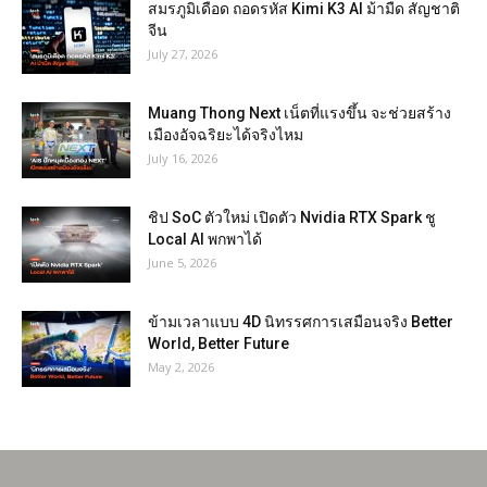
สมรภูมิเดือด ถอดรหัส Kimi K3 AI ม้ามืด สัญชาติ
จีน
July 27, 2026
Muang Thong Next เน็ตที่แรงขึ้น จะช่วยสร้าง
เมืองอัจฉริยะได้จริงไหม
July 16, 2026
ชิป SoC ตัวใหม่ เปิดตัว Nvidia RTX Spark ชู
Local AI พกพาได้
June 5, 2026
ข้ามเวลาแบบ 4D นิทรรศการเสมือนจริง Better
World, Better Future
May 2, 2026