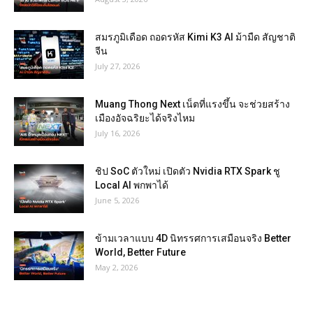
สมรภูมิเดือด ถอดรหัส Kimi K3 AI ม้ามืด สัญชาติ
จีน
July 27, 2026
Muang Thong Next เน็ตที่แรงขึ้น จะช่วยสร้าง
เมืองอัจฉริยะได้จริงไหม
July 16, 2026
ชิป SoC ตัวใหม่ เปิดตัว Nvidia RTX Spark ชู
Local AI พกพาได้
June 5, 2026
ข้ามเวลาแบบ 4D นิทรรศการเสมือนจริง Better
World, Better Future
May 2, 2026