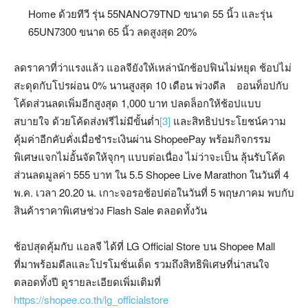
Home ด้วยทีวี รุ่น 55NANO79TND ขนาด 55 นิ้ว และรุ่น
65UN7300 ขนาด 65 นิ้ว ลดสูงสุด 20%
ลดราคาที่ว่าแรงแล้ว แอลจียังให้เหล่านักช้อปฟินไม่หยุด ช้อปไม่
สะดุดกับโปรผ่อน 0% นานสูงสุด 10 เดือน พ่วงดีล ออนท็อปกับ
โค้ดส่วนลดเพิ่มอีกสูงสุด 1,000 บาท ปลดล็อกให้ช้อปแบบ
สบายใจ ด้วยโค้ดส่งฟรีไม่มีขั้นต่ำ
[3]
และสิทธิปประโยชน์ความ
คุ้มค่าอีกคับคั่งเมื่อชำระเงินผ่าน ShopeePay พร้อมกิจกรรม
พิเศษแจกไม่อั้นจัดให้จุกๆ แบบต่อเนื่อง ไม่ว่าจะเป็น ลุ้นรับโค้ด
ส่วนลดมูลค่า 555 บาท ใน 5.5 Shopee Live Marathon ในวันที่ 4
พ.ค. เวลา 20.20 น. เกาะจอรอช้อปต่อในวันที่ 5 พฤษภาคม พบกับ
สินค้าราคาพิเศษช่วง Flash Sale ตลอดทั้งวัน
ช้อปสุดคุ้มกับ แอลจี ได้ที่ LG Official Store บน Shopee Mall
ที่มาพร้อมดีลและโปรโมชั่นเด็ด รวมถึงสิทธิพิเศษที่น่าสนใจ
ตลอดทั้งปี ดูรายละเอียดเพิ่มเติมที่
https://shopee.co.th/lg_officialstore