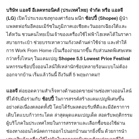
บริษัท แอลจี อีเลคทรอนิคส์ (ประเทศไทย) จำกัด หรือ แอลจี
(LG)
เปิดโปรแรงแซงทุกองศาร้อน ผนึก
ช้อปปี้
(Shopee)
ผู้นำ
แพลตฟอร์มอีคอมเมิร์ซในภูมิภาคเอเชียตะวันออกเฉียงใต้และ
ไต้หวัน ชวนคนไทยเป็นเจ้าของเครื่องใช้ไฟฟ้าไฮเทคได้ในราคา
สบายกระเป๋า ช่วยบรรเทาความกังวลด้านค่าใช้จ่าย และทำให้
การ Work From Home เป็นเรื่องง่ายมากขึ้น กับส่วนลดพิเศษเทพ
กว่าครั้งไหนๆ ในแคมเปญ
Shopee 5.5 Lowest Price Festival
มหกรรมช้อปปิ้งออนไลน์ให้เหล่านักช้อปคลายร้อนแบบไม่ต้อง
ออกจากบ้าน เริ่มแล้ววันนี้ ถึงวันที่ 5 พฤษภาคม!!
แอลจี
ต่อยอดความสำเร็จทางด้านยอดขายผ่านช่องทางออนไลน์
ที่ได้จับมือร่วมกับ
ช้อปปี้
ในการสรรค์สร้างแคมเปญพิเศษขึ้น
อย่างต่อเนื่องตลอดทั้งปี โดยได้รับผลตอบรับที่ดีและมีอัตราการ
เติบโตแบบก้าวกระโดด ล่าสุดผุดแคมเปญเด็ด สอดรับพฤติกรรม
ผู้บริโภคในประเทศไทยในการสรรหาและเลือกซื้อของใช้ผ่าน
ช่องทางออนไลน์ลดการออกไปนอกบ้านมากยิ่งขึ้น ด้วยการนำ
เสนอสินค้าเครื่องใช้ไฟฟ้าในราคาสุดพิเศษพร้อมส่วนลดที่ให้