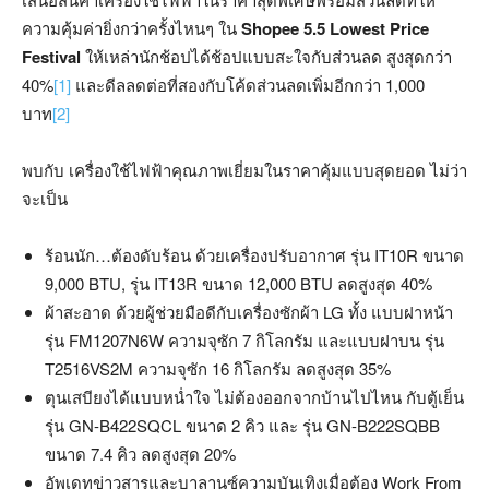
ความคุ้มค่ายิ่งกว่าครั้งไหนๆ ใน
Shopee 5.5 Lowest Price
Festival
ให้เหล่านักช้อปได้ช้อปแบบสะใจกับส่วนลด สูงสุดกว่า
40%
[1]
และดีลลดต่อที่สองกับโค้ดส่วนลดเพิ่มอีกกว่า 1,000
บาท
[2]
พบกับ เครื่องใช้ไฟฟ้าคุณภาพเยี่ยมในราคาคุ้มแบบสุดยอด ไม่ว่า
จะเป็น
ร้อนนัก…ต้องดับร้อน ด้วยเครื่องปรับอากาศ รุ่น IT10R ขนาด
9,000 BTU, รุ่น IT13R ขนาด 12,000 BTU ลดสูงสุด 40%
ผ้าสะอาด ด้วยผู้ช่วยมือดีกับเครื่องซักผ้า LG ทั้ง แบบฝาหน้า
รุ่น FM1207N6W ความจุซัก 7 กิโลกรัม และแบบฝาบน รุ่น
T2516VS2M ความจุซัก 16 กิโลกรัม ลดสูงสุด 35%
ตุนเสบียงได้แบบหน่ำใจ ไม่ต้องออกจากบ้านไปไหน กับตู้เย็น
รุ่น GN-B422SQCL ขนาด 2 คิว และ รุ่น GN-B222SQBB
ขนาด 7.4 คิว ลดสูงสุด 20%
อัพเดทข่าวสารและบาลานซ์ความบันเทิงเมื่อต้อง Work From