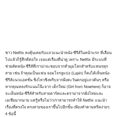
ชาว Netflix คงคุ้นเคยกับแถวแนะนำหนัง-ซีรีส์ในหน้าแรก ที่เลื่อน
ไปแล้วก็รู้สึกดีต่อใจ เจอแต่เรื่องที่น่าดู เพราะ Netflix มีระบบที่
ช่วยคัดหนัง-ซีรีส์ที่เราน่าจะชอบจากทั่วมุมโลกสำหรับแฟนๆทุก
สาย เช่น ถ้าคุณเป็นแฟน จอมโจรลูแปง (Lupin) ก็คงได้เห็นหนัง-
ซีรีส์แนวแอคชั่น ชิงไหวชิงพริบจากฝั่งตะวันตกอยู่แถวต้นๆ หรือ
หากคุณหลงรักแนนโน๊ะจาก เด็กใหม่ (Girl from Nowhere) ก็อาจ
จะเห็นหนัง-ซีรีส์สำหรับสายดาร์คและดราม่าจากฝั่งไทยและ
เอเชียมากมาย แต่รู้หรือไม่ว่าเราสามารถทำให้ Netflix แนะนำ
เรื่องที่ตรงใจ ตรงสายของเราขึ้นไปอีกขั้น เพียงทำตามทริคง่ายๆ
4 ข้อนี้