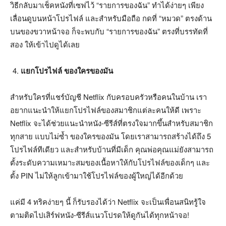
วิธีกลับมาเช็คหนังที่เซฟไว้ “รายการของฉัน” ทำได้ง่ายๆ เพียง
เลื่อนดูบนหน้าโปรไฟล์ และสำหรับมือถือ กดที่ “หมวด” ตรงด้าน
บนของขวาหน้าจอ ก็จะพบกับ “รายการของฉัน” ตรงที่บรรทัดที่
สอง ให้เข้าไปดูได้เลย
แยกโปรไฟล์ ของใครของมัน
สำหรับใครที่แชร์บัญชี Netflix กับครอบครัวหรือคนในบ้าน เรา
อยากแนะนำให้แยกโปรไฟล์ของสมาชิกแต่ละคนให้ดี เพราะ
Netflix จะได้ช่วยแนะนำหนัง-ซีรีส์ที่ตรงใจมากขึ้นสำหรับสมาชิก
ทุกสาย แบบไม่ซ้ำ ของใครของมัน โดยเราสามารถสร้างได้ถึง 5
โปรไฟล์ทีเดียว และสำหรับบ้านที่มีเด็ก คุณพ่อคุณแม่ยังสามารถ
ตั้งระดับความเหมาะสมของเนื้อหาให้กับโปรไฟล์ของเด็กๆ และ
ตั้ง PIN ไม่ให้ลูกเข้ามาใช้โปรไฟล์ของผู้ใหญ่ได้อีกด้วย
แค่มี 4 ทริคง่ายๆ นี้ ก็รับรองได้ว่า Netflix จะเป็นเพื่อนสนิทรู้ใจ
ตามติดไปเสิร์ฟหนัง-ซีรีส์แนวโปรดให้ดูกันได้ทุกหน้าจอ!