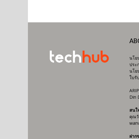
AB
นโยบ
ประก
นโยบ
ใบรั
ARIP
Din 
สนใ
คุณว
wanv
ฝากข