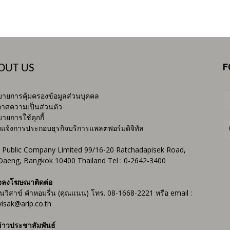
F
OUT US
ายการคุ้มครองข้อมูลส่วนบุคคล
าศความเป็นส่วนตัว
ายการใช้คุกกี้
บแจ้งการประกอบธุรกิจบริการแพลตฟอร์มดิจิทัล
 Public Company Limited 99/16-20 Ratchadapisek Road,
Daeng, Bangkok 10400 Thailand Tel : 0-2642-3400
จลงโฆษณาติดต่อ
ันวิสาข์ คำหอมรื่น (คุณแนน) โทร. 08-1668-2221 หรือ email :
isak@arip.co.th
่าวประชาสัมพันธ์