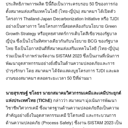
ประสิทธิภาพการผลิต ปีนี้ถือเป็นวาระครบรอบ 50 ปีของการก่อ
ตั้งสมาคมส่งเสริมเทคโนโลยี (ไทย-ญี่ปุ่น) สมาคมฯ ได้เปิดตัว
โครงการ Thailand-Japan Decarbonization Initiative หรือ TJDI
อย่างเป็นทางการ โดยโครงการนี้สอดคล้องกับนโยบาย Green
Growth Strategy หรือยุทธศาสตร์การเติบโตสีเขียวของรัฐบาล
ญี่ปุ่น ซึ่งเป็นไปในทิศทางเดียวกันกับนโยบาย BCG ของรัฐบาล
ไทย จึงเป็นโอกาสอันดีที่สมาคมส่งเสริมเทคโนโลยี (ไทย-ญี่ปุ่น)
ร่วมเป็นเจ้าภาพร่วมจัดงาน SISTAM 2023 ซึ่งเป็นงานที่เน้นการ
พัฒนาอุตสาหกรรมอย่างยั่งยืนในด้านความปลอดภัยและการ
บำรุงรักษา โดย สมาคมฯ ได้จัดแสดงบูธโครงการ TJDI และผล
งานของสมาคมฯ ตลอดระยะเวลา 50 ปีที่ผ่านมา
นายสุรเชษฐ์ ชโลธร นายก
สมาคมวิศวกรรมเคมีและเคมีประยุกต์
แห่งประเทศไทย (TIChE)
กล่าวว่า สมาคมฯ มุ่งเน้นการพัฒนา
วิชาชีพวิศวกรเคมี ซึ่งมาตรฐานด้านความปลอดภัยถือเป็นความ
สำคัญอย่างยิ่งในอุตสาหกรรมเคมี ปิโตรเคมี และกระบวนการ
ด้านความปลอดภัย (Process Safety) ซึ่งงาน SISTAM 2023 เป็น