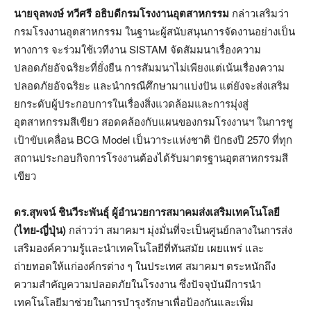
นายจุลพงษ์ ทวีศรี อธิบดีกรมโรงงานอุตสาหกรรม
กล่าวเสริมว่า
กรมโรงงานอุตสาหกรรม ในฐานะผู้สนับสนุนการจัดงานอย่างเป็น
ทางการ จะร่วมใช้เวทีงาน SISTAM จัดสัมมนาเรื่องความ
ปลอดภัยอัจฉริยะที่ยั่งยืน การสัมมนาไม่เพียงแต่เน้นเรื่องความ
ปลอดภัยอัจฉริยะ และนำกรณีศึกษามาแบ่งปัน แต่ยังจะส่งเสริม
ยกระดับผู้ประกอบการในเรื่องสิ่งแวดล้อมและการมุ่งสู่
อุตสาหกรรมสีเขียว สอดคล้องกับแผนของกรมโรงงานฯ ในการชู
เป้าขับเคลื่อน BCG Model เป็นวาระแห่งชาติ ปักธงปี 2570 ที่ทุก
สถานประกอบกิจการโรงงานต้องได้รับมาตรฐานอุตสาหกรรมสี
เขียว
ดร.สุพจน์ ชินวีระพันธุ์ ผู้อำนวยการ
สมาคมส่งเสริมเทคโนโลยี
(ไทย-ญี่ปุ่น)
กล่าวว่า สมาคมฯ มุ่งมั่นที่จะเป็นศูนย์กลางในการส่ง
เสริมองค์ความรู้และนำเทคโนโลยีที่ทันสมัย เผยแพร่ และ
ถ่ายทอดให้แก่องค์กรต่าง ๆ ในประเทศ สมาคมฯ ตระหนักถึง
ความสำคัญความปลอดภัยในโรงงาน ซึ่งปัจจุบันมีการนำ
เทคโนโลยีมาช่วยในการบำรุงรักษาเพื่อป้องกันและเพิ่ม