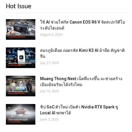
Hot Issue
ใช้ AI ช่วยโฟกัส Canon EOS R6 V จัดสเปกวิดีโอ
ระดับไฮเอนด์
August 3, 2026
สมรภูมิเดือด ถอดรหัส Kimi K3 AI ม้ามืด สัญชาติ
จีน
July 27, 2026
Muang Thong Next เน็ตที่แรงขึ้น จะช่วยสร้าง
เมืองอัจฉริยะได้จริงไหม
July 16, 2026
ชิป SoC ตัวใหม่ เปิดตัว Nvidia RTX Spark ชู
Local AI พกพาได้
June 5, 2026