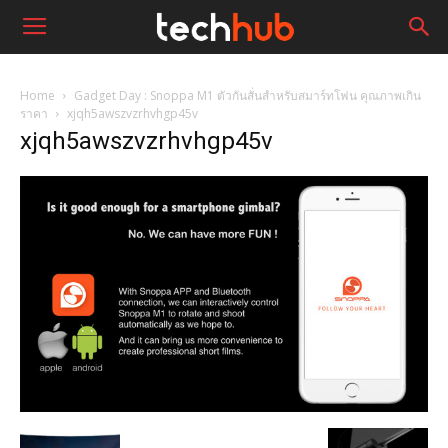
Home
Gadget Day : Snoppa M1 ตัวกันสั่นสำหรับสมาร์ทโฟน คุณภาพเกิน
ราคา
xjqh5awszvzrhvhgp45v
xjqh5awszvzrhvhgp45v