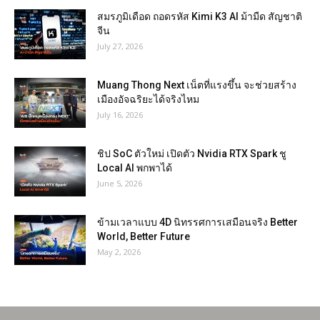
สมรภูมิเดือด ถอดรหัส Kimi K3 AI ม้ามืด สัญชาติ
จีน
July 27, 2026
Muang Thong Next เน็ตที่แรงขึ้น จะช่วยสร้าง
เมืองอัจฉริยะได้จริงไหม
July 16, 2026
ชิป SoC ตัวใหม่ เปิดตัว Nvidia RTX Spark ชู
Local AI พกพาได้
June 5, 2026
ข้ามเวลาแบบ 4D นิทรรศการเสมือนจริง Better
World, Better Future
May 2, 2026