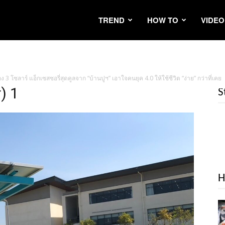
TREND
HOW TO
VIDEO
อง 3 โซลาร์ แอ็กเซสซอรี่สุดคูลจาก “บ้านปูฯ” เอาใจคนยุค 4.0 ให้ใช้ชีวิต “ง่าย” กว่าที่เคย
) 1
S
H