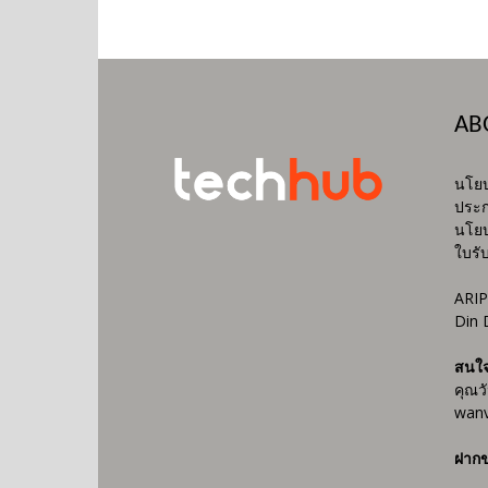
AB
นโยบ
ประก
นโยบ
ใบรั
ARIP
Din 
สนใ
คุณว
wanv
ฝากข