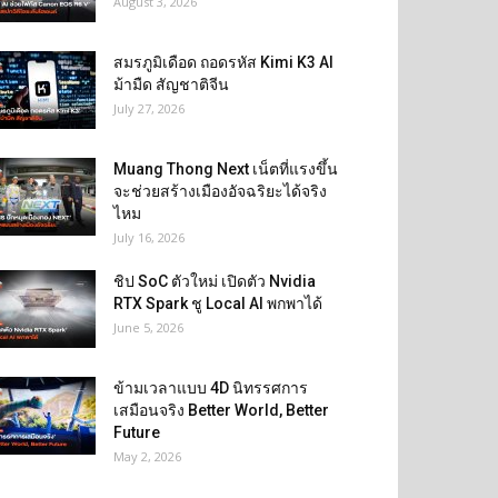
August 3, 2026
สมรภูมิเดือด ถอดรหัส Kimi K3 AI
ม้ามืด สัญชาติจีน
July 27, 2026
Muang Thong Next เน็ตที่แรงขึ้น
จะช่วยสร้างเมืองอัจฉริยะได้จริง
ไหม
July 16, 2026
ชิป SoC ตัวใหม่ เปิดตัว Nvidia
RTX Spark ชู Local AI พกพาได้
June 5, 2026
ข้ามเวลาแบบ 4D นิทรรศการ
เสมือนจริง Better World, Better
Future
May 2, 2026