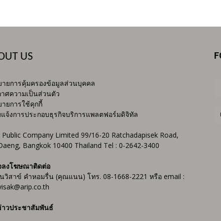
F
OUT US
ายการคุ้มครองข้อมูลส่วนบุคคล
าศความเป็นส่วนตัว
ายการใช้คุกกี้
บแจ้งการประกอบธุรกิจบริการแพลตฟอร์มดิจิทัล
 Public Company Limited 99/16-20 Ratchadapisek Road,
Daeng, Bangkok 10400 Thailand Tel : 0-2642-3400
จลงโฆษณาติดต่อ
ันวิสาข์ คำหอมรื่น (คุณแนน) โทร. 08-1668-2221 หรือ email :
isak@arip.co.th
่าวประชาสัมพันธ์