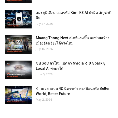
สมรภูมิเดือด ถอดรหัส Kimi K3 AI ม้ามืด สัญชาติ
จีน
July 27, 2026
Muang Thong Next เน็ตที่แรงขึ้น จะช่วยสร้าง
เมืองอัจฉริยะได้จริงไหม
July 16, 2026
ชิป SoC ตัวใหม่ เปิดตัว Nvidia RTX Spark ชู
Local AI พกพาได้
June 5, 2026
ข้ามเวลาแบบ 4D นิทรรศการเสมือนจริง Better
World, Better Future
May 2, 2026