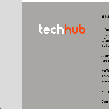
AB
นโยบ
ประก
นโยบ
ใบรั
ARIP
Din 
สนใ
คุณว
wanv
ฝากข
Con