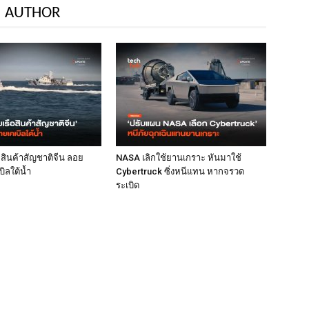
 AUTHOR
ือสินค้าสัญชาติจีน ลอย
NASA เลิกใช้ยานเกราะ หันมาใช้
ิลใต้น้ำ
Cybertruck ซิ่งหนีแทน หากจรวด
ระเบิด