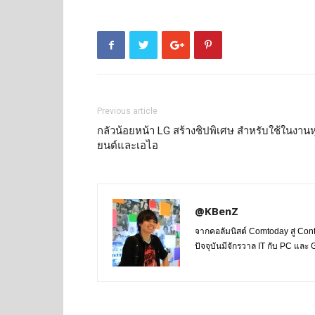
Previous article
กลัวน้อยหน้า LG สร้างชิปพิเศษ สำหรับใช้ในงานหุ
ยนต์และเอไอ
@KBenZ
จากคอลัมนิสต์ Comtoday สู่ Con
ปัจจุบันมีจักรวาล IT กับ PC แล