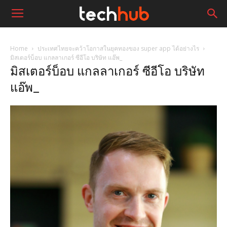
Home
ประเทศไทยจะคว้าโอกาสในยุคทองของ super app ได้อย่างไร
มิสเตอร์บ็อบ แกลลาเกอร์ ซีอีโอ บริษัท แอ๊พ_
มิสเตอร์บ็อบ แกลลาเกอร์ ซีอีโอ บริษัท
แอ๊พ_