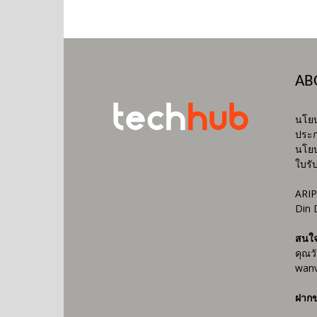
AB
นโยบ
ประก
นโยบ
ใบรั
ARIP
Din 
สนใ
คุณว
wanv
ฝากข