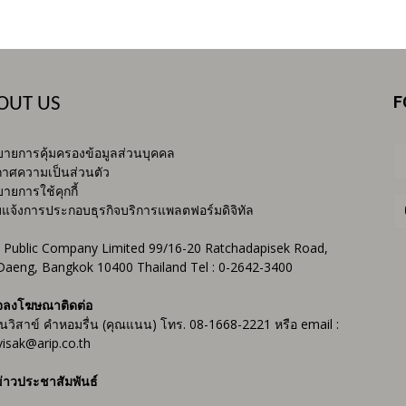
F
OUT US
ายการคุ้มครองข้อมูลส่วนบุคคล
าศความเป็นส่วนตัว
ายการใช้คุกกี้
บแจ้งการประกอบธุรกิจบริการแพลตฟอร์มดิจิทัล
 Public Company Limited 99/16-20 Ratchadapisek Road,
Daeng, Bangkok 10400 Thailand Tel : 0-2642-3400
จลงโฆษณาติดต่อ
ันวิสาข์ คำหอมรื่น (คุณแนน) โทร. 08-1668-2221 หรือ email :
isak@arip.co.th
่าวประชาสัมพันธ์