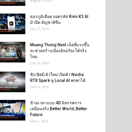
August 3, 2026
สมรภูมิเดือด ถอดรหัส Kimi K3 AI
ม้ามืด สัญชาติจีน
July 27, 2026
Muang Thong Next เน็ตที่แรงขึ้น
จะช่วยสร้างเมืองอัจฉริยะได้จริง
ไหม
July 16, 2026
ชิป SoC ตัวใหม่ เปิดตัว Nvidia
RTX Spark ชู Local AI พกพาได้
June 5, 2026
ข้ามเวลาแบบ 4D นิทรรศการ
เสมือนจริง Better World, Better
Future
May 2, 2026