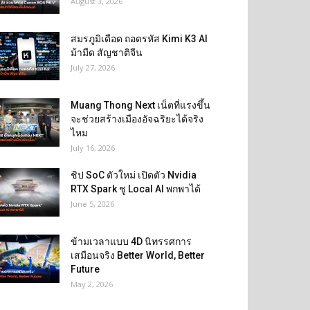
August 3, 2026
สมรภูมิเดือด ถอดรหัส Kimi K3 AI
ม้ามืด สัญชาติจีน
July 27, 2026
Muang Thong Next เน็ตที่แรงขึ้น
จะช่วยสร้างเมืองอัจฉริยะได้จริง
ไหม
July 16, 2026
ชิป SoC ตัวใหม่ เปิดตัว Nvidia
RTX Spark ชู Local AI พกพาได้
June 5, 2026
ข้ามเวลาแบบ 4D นิทรรศการ
เสมือนจริง Better World, Better
Future
May 2, 2026