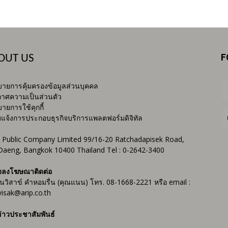
F
OUT US
ายการคุ้มครองข้อมูลส่วนบุคคล
าศความเป็นส่วนตัว
ายการใช้คุกกี้
บแจ้งการประกอบธุรกิจบริการแพลตฟอร์มดิจิทัล
 Public Company Limited 99/16-20 Ratchadapisek Road,
Daeng, Bangkok 10400 Thailand Tel : 0-2642-3400
จลงโฆษณาติดต่อ
ันวิสาข์ คำหอมรื่น (คุณแนน) โทร. 08-1668-2221 หรือ email :
isak@arip.co.th
่าวประชาสัมพันธ์