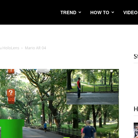
TREND
HOW TO
VIDEO
่น HoloLens
Mario AR 04
S
H