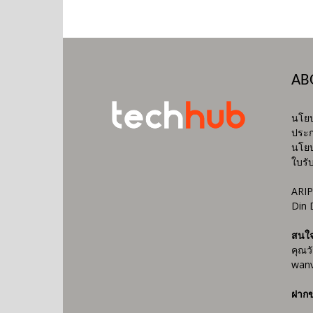
AB
นโยบ
ประก
นโยบ
ใบรั
ARIP
Din 
สนใ
คุณว
wanv
ฝากข