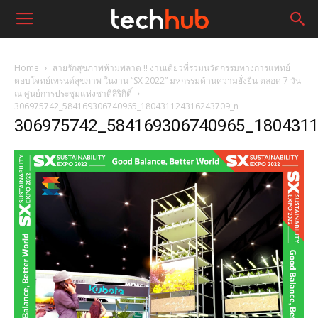
Home
สายรักสุขภาพห้ามพลาด !! งานเดียวที่รวมนวัตกรรมทางการแพทย์
ตอบโจทย์เทรนด์สุขภาพ ในงาน “SX 2022” มหกรรมด้านความยั่งยืน ตลอด 7 วัน
ณ ศูนย์การประชุมแห่งชาติสิริกิติ์
306975742_584169306740965_180431124316243709_n
306975742_584169306740965_180431