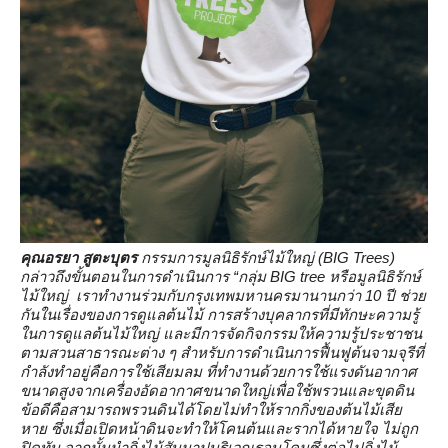
คุณอรยา สูตะบุตร
กรรมการมูลนิธิรักษ์ไม้ใหญ่ (BIG Trees)
กล่าวถึงขั้นตอนในการดำเนินการ
“กลุ่ม
BIG tree หรือมูลนิธิรักษ์
ไม้ใหญ่ เราทำงานร่วมกับกรุงเทพมหานครมานานกว่า 10 ปี ช่วย
กันในเรื่องของการดูแลต้นไม้ การสร้างบุคลากรที่มีทักษะความรู้
ในการดูแลต้นไม้ใหญ่ และมีการจัดกิจกรรมให้ความรู้ประชาชน
ตามสวนสาธารณะต่าง ๆ สำหรับการดำเนินการฟื้นฟูต้นจามจุรีที่
กำลังทำอยู่คือการใช้เสียมลม ที่ทำงานด้วยการใช้แรงดันอากาศ
ขนาดสูงจากเครื่องอัดอากาศขนาดใหญ่เพื่อใช้พรวนและขุดดิน
ข้อดีคือสามารถพรวนดินได้โดยไม่ทำให้รากกิ่งของต้นไม้เสีย
หาย ซึ่งเมื่อเปิดหน้าดินจะทำให้โคนต้นและรากได้หายใจ ไม่ถูก
ปิดทับ จากนั้นนำกิ่งไม้สับมาปูบริเวณรอบโคนซึ่งต่อไปกิ่งไม้