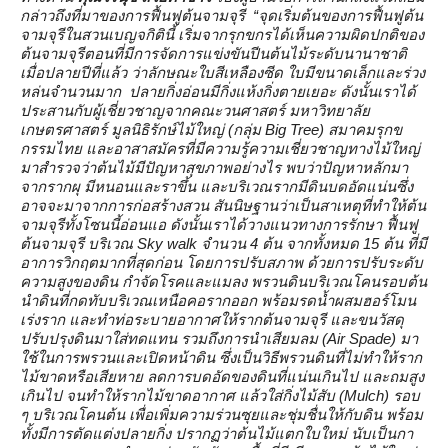
กล่าวถึงที่มาของการฟื้นฟูต้นจามจุรี
“จุดเริ่มต้นของการฟื้นฟูต้น
จามจุรีในสวนเบญจกิตินี้ เริ่มจากรุกขกรได้เห็นความผิดปกติของ
ต้นจามจุรีตอนที่มีการจัดการแข่งขันปีนต้นไม้ระดับนานาชาติ
เมื่อปลายปีที่แล้ว ว่าลักษณะใบสีเหลืองซีด ใบมีขนาดเล็กและร่วง
หล่นจำนวนมาก ปลายกิ่งอ่อนมีกิ่งแห้งกิ่งตายเยอะ ดังนั้นเราได้
ประสานกับผู้เชี่ยวชาญจากคณะวนศาสตร์ มหาวิทยาลัย
เกษตรศาสตร์ มูลนิธิรักษ์ไม้ใหญ่ (กลุ่ม
Big Tree) สมาคมรุกข
กรรมไทย และอาสาสมัครที่มีความรู้ความเชี่ยวชาญทางไม้ใหญ่
มาสำรวจว่าต้นไม้มีปัญหาสุขภาพอย่างไร พบว่าปัญหาหลักมา
จากรากผุ มีหนอนและราขึ้น และบริเวณรากมีดินบดอัดแน่นซึ่ง
อาจจะมาจากการก่อสร้างสวน สันนิษฐานว่าเป็นสาเหตุที่ทำให้ต้น
จามจุรีทั้งโซนนี้อ่อนแอ ดังนั้นเราได้วางแนวทางการรักษา ฟื้นฟู
ต้นจามจุรี บริเวณ Sky walk จำนวน 4 ต้น จากทั้งหมด 15 ต้น ที่มี
อาการวิกฤตมากที่สุดก่อน โดยการปรับสภาพ ด้วยการปรับระดับ
ความสูงของดิน กำจัดโรคและแมลง พรวนดินบริเวณโคนรอบต้น
นำดินที่กดทับบริเวณเหนือคอรากออก พร้อมรดน้ำผสมฮอร์โมน
เร่งราก และทำท่อระบายอากาศให้รากต้นจามจุรี และขนวัสดุ
ปรับปรุงดินมาใส่ทดแทน รวมถึงการนำเสียมลม (Air Spade) มา
ใช้ในการพรวนและเปิดหน้าดิน ซึ่งเป็นวิธีพรวนดินที่ไม่ทำให้ราก
ไม้ขาดหรือเสียหาย ลดการบดอัดของดินที่แน่นเกินไป และถมสูง
เกินไป จนทำให้รากไม้ขาดอากาศ แล้วใส่กิ่งไม้สับ (Mulch) รอบ
ๆ บริเวณโคนต้น เพื่อเพิ่มความร่วนซุยและชุ่มชื่นให้กับดิน พร้อม
ทั้งมีการตัดแต่งปลายกิ่ง ปรากฏว่าต้นไม้แตกใบใหม่ นับเป็นกา