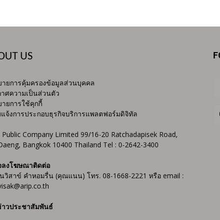
F
OUT US
ายการคุ้มครองข้อมูลส่วนบุคคล
าศความเป็นส่วนตัว
ายการใช้คุกกี้
บแจ้งการประกอบธุรกิจบริการแพลตฟอร์มดิจิทัล
 Public Company Limited 99/16-20 Ratchadapisek Road,
Daeng, Bangkok 10400 Thailand Tel : 0-2642-3400
จลงโฆษณาติดต่อ
ันวิสาข์ คำหอมรื่น (คุณแนน) โทร. 08-1668-2221 หรือ email :
isak@arip.co.th
่าวประชาสัมพันธ์