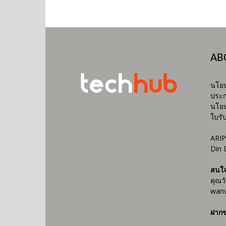
AB
นโยบ
ประก
นโยบ
ใบรั
ARIP
Din 
สนใ
คุณว
wanv
ฝากข