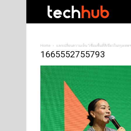
techhub
Home
แลกเปลี่ยนความเห็น “เชื่อมพื้นที่สีเขียวในกรุง
1665552755793