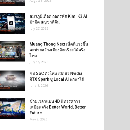
August 3, 2026
สมรภูมิเดือด ถอดรหัส Kimi K3 AI
ม้ามืด สัญชาติจีน
July 27, 2026
Muang Thong Next เน็ตที่แรงขึ้น
จะช่วยสร้างเมืองอัจฉริยะได้จริง
ไหม
July 16, 2026
ชิป SoC ตัวใหม่ เปิดตัว Nvidia
RTX Spark ชู Local AI พกพาได้
June 5, 2026
ข้ามเวลาแบบ 4D นิทรรศการ
เสมือนจริง Better World, Better
Future
May 2, 2026