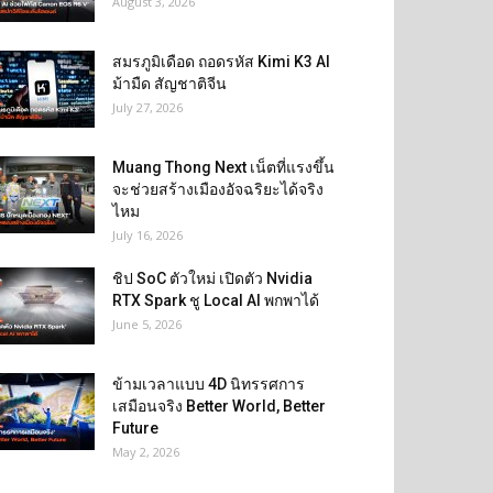
August 3, 2026
สมรภูมิเดือด ถอดรหัส Kimi K3 AI
ม้ามืด สัญชาติจีน
July 27, 2026
Muang Thong Next เน็ตที่แรงขึ้น
จะช่วยสร้างเมืองอัจฉริยะได้จริง
ไหม
July 16, 2026
ชิป SoC ตัวใหม่ เปิดตัว Nvidia
RTX Spark ชู Local AI พกพาได้
June 5, 2026
ข้ามเวลาแบบ 4D นิทรรศการ
เสมือนจริง Better World, Better
Future
May 2, 2026