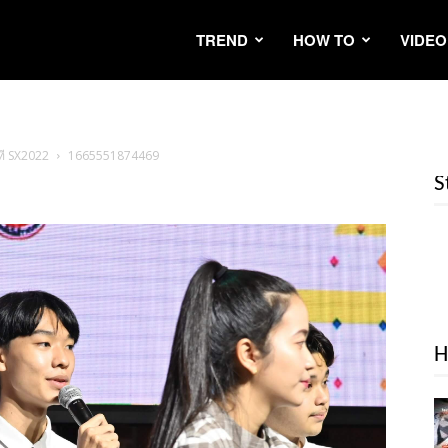
TREND
HOW TO
VIDEO
ที SX2022
1665551874469
S
H