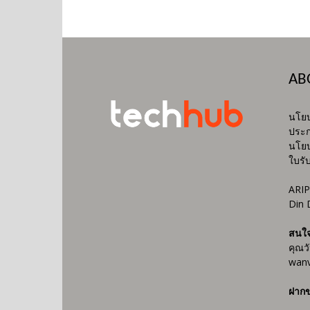
AB
นโยบ
ประก
นโยบ
ใบรั
ARIP
Din 
สนใ
คุณว
wanv
ฝากข