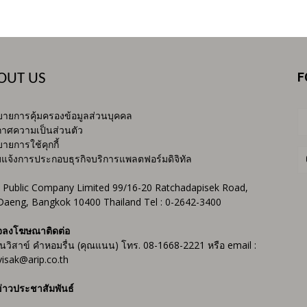
F
OUT US
ายการคุ้มครองข้อมูลส่วนบุคคล
าศความเป็นส่วนตัว
ายการใช้คุกกี้
บแจ้งการประกอบธุรกิจบริการแพลตฟอร์มดิจิทัล
 Public Company Limited 99/16-20 Ratchadapisek Road,
Daeng, Bangkok 10400 Thailand Tel : 0-2642-3400
จลงโฆษณาติดต่อ
ันวิสาข์ คำหอมรื่น (คุณแนน) โทร. 08-1668-2221 หรือ email :
isak@arip.co.th
่าวประชาสัมพันธ์