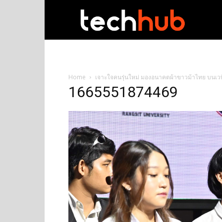
techhub
Home
เจาะใจคนรุ่นใหม่ มองอนาคตผ้าขาวม้าไทย บนเว
1665551874469