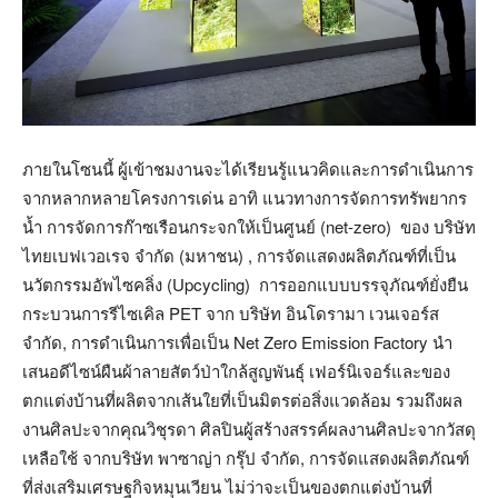
ภายในโซนนี้ ผู้เข้าชมงานจะได้เรียนรู้แนวคิดและการดำเนินการ
จากหลากหลายโครงการเด่น อาทิ แนวทางการจัดการทรัพยากร
น้ำ การจัดการก๊าซเรือนกระจกให้เป็นศูนย์ (net-zero) ของ บริษัท
ไทยเบฟเวอเรจ จำกัด (มหาชน) , การจัดแสดงผลิตภัณฑ์ที่เป็น
นวัตกรรมอัพไซคลิ่ง (Upcycling) การออกแบบบรรจุภัณฑ์ยั่งยืน
กระบวนการรีไซเคิล PET จาก บริษัท อินโดรามา เวนเจอร์ส
จำกัด, การดำเนินการเพื่อเป็น Net Zero Emission Factory นำ
เสนอดีไซน์ผืนผ้าลายสัตว์ป่าใกล้สูญพันธุ์ เฟอร์นิเจอร์และของ
ตกแต่งบ้านที่ผลิตจากเส้นใยที่เป็นมิตรต่อสิ่งแวดล้อม รวมถึงผล
งานศิลปะจากคุณวิชุรดา ศิลปินผู้สร้างสรรค์ผลงานศิลปะจากวัสดุ
เหลือใช้ จากบริษัท พาซาญ่า กรุ๊ป จำกัด, การจัดแสดงผลิตภัณฑ์
ที่ส่งเสริมเศรษฐกิจหมุนเวียน ไม่ว่าจะเป็นของตกแต่งบ้านที่