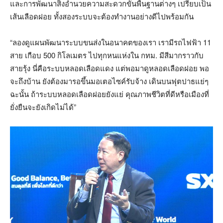
และการพัฒนาสิ่งอำนวยความสะดวกขั้นพื้นฐานต่างๆ เปรียบเป็น
เส้นเลือดฝอย ทั้งสองระบบจะต้องทำงานอย่างดีไปพร้อมกัน
“ลองดูแผนพัฒนาระบบขนส่งในอนาคตของเรา เรามีรถไฟฟ้า 11
สาย เกือบ 500 กิโลเมตร ไปทุกหนแห่งใน กทม. มีสีมากราวกับ
สายรุ้ง นี่คือระบบหลอดเลือดแดง แต่พอมาดูหลอดเลือดฝอย พอ
จะถึงบ้าน ยังต้องมารอขึ้นมอเตอไซค์รับจ้าง เดินบนฟุตปาธแย่ๆ
ฉะนั้น ถ้าระบบหลอดเลือดฝอยยังแย่ คุณภาพชีวิตที่ดีหรือเมืองที่
ยั่งยืนจะยังเกิดไม่ได้”