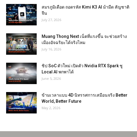
สมรภูมิเดือด ถอดรหัส Kimi K3 AI ม้ามืด สัญชาติ
จีน
July 27, 2026
Muang Thong Next เน็ตที่แรงขึ้น จะช่วยสร้าง
เมืองอัจฉริยะได้จริงไหม
July 16, 2026
ชิป SoC ตัวใหม่ เปิดตัว Nvidia RTX Spark ชู
Local AI พกพาได้
June 5, 2026
ข้ามเวลาแบบ 4D นิทรรศการเสมือนจริง Better
World, Better Future
May 2, 2026