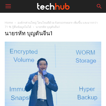
Home
องค์กรส่วนใหญ่ โดนโจมตีด้วย Ransomware เพิ่มขึ้น และมากกว่า
71 % กู้คืนข้อมูลไม่ได้
นายรหัท บุญตันจีน1
นายรหัท บุญตันจีน1