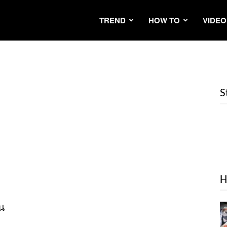
TREND
HOW TO
VIDEO
S
H
าน