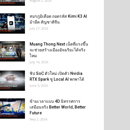
August 3, 2026
สมรภูมิเดือด ถอดรหัส Kimi K3 AI
ม้ามืด สัญชาติจีน
July 27, 2026
Muang Thong Next เน็ตที่แรงขึ้น
จะช่วยสร้างเมืองอัจฉริยะได้จริง
ไหม
July 16, 2026
ชิป SoC ตัวใหม่ เปิดตัว Nvidia
RTX Spark ชู Local AI พกพาได้
June 5, 2026
ข้ามเวลาแบบ 4D นิทรรศการ
เสมือนจริง Better World, Better
Future
May 2, 2026