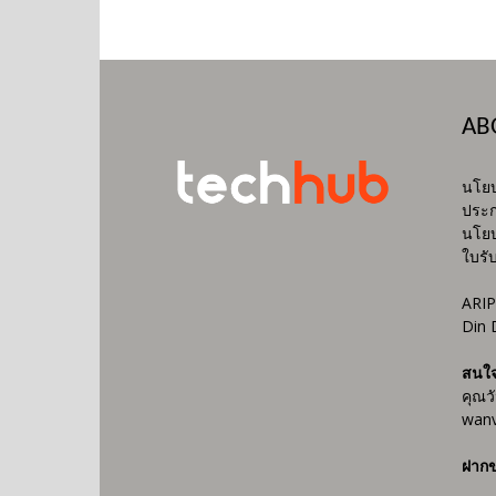
AB
นโยบ
ประก
นโยบ
ใบรั
ARIP
Din 
สนใ
คุณว
wanv
ฝากข