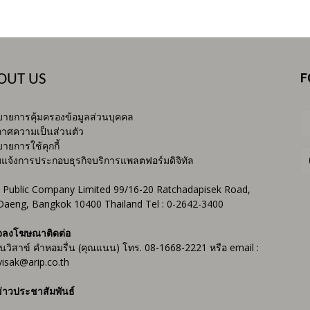
F
OUT US
ายการคุ้มครองข้อมูลส่วนบุคคล
าศความเป็นส่วนตัว
ายการใช้คุกกี้
บแจ้งการประกอบธุรกิจบริการแพลตฟอร์มดิจิทัล
 Public Company Limited 99/16-20 Ratchadapisek Road,
Daeng, Bangkok 10400 Thailand Tel : 0-2642-3400
จลงโฆษณาติดต่อ
ันวิสาข์ คำหอมรื่น (คุณแนน) โทร. 08-1668-2221 หรือ email :
isak@arip.co.th
่าวประชาสัมพันธ์